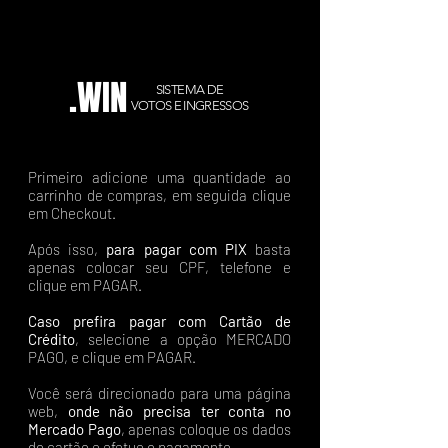
.WIN
SISTEMA DE
VOTOS E INGRESSOS
Primeiro adicione uma quantidade ao
carrinho de compras, em seguida clique
em Checkout.
Após isso,
para pagar com PIX
basta
apenas colocar seu CPF, telefone e
clique em PAGAR.
Caso prefira pagar com Cartão de
Crédito
, selecione a opção MERCADO
PAGO, e clique em PAGAR.
Você será direcionado para uma página
web,
onde não precisa ter conta no
Mercado Pago
, apenas coloque os dados
do cartão e efetue o pagamento.