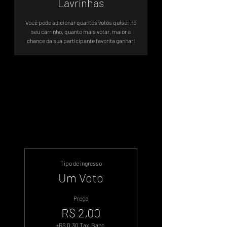
Lavrinhas
Você pode adicionar quantos votos quiser no
seu carrinho, quanto mais votar, maior a
chance da sua participante favorita ganhar!
Sistema de Votos .WIN
Tipo de ingresso
Um Voto
Preço
R$ 2,00
+R$ 0,30 Tax. Banc.