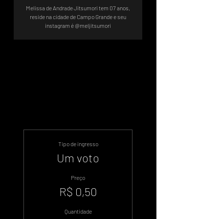
Melissa de Andrade Jitsumori tem 07 anos,
reside na cidade de Campo Grande e seu
instagram é @meljitsumori
.
.
Tipo de ingresso
Um voto
Preço
R$ 0,50
Quantidade