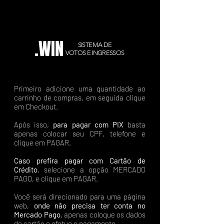
.WIN
SISTEMA DE
VOTOS E INGRESSOS
Primeiro adicione uma quantidade ao
carrinho de compras, em seguida clique
em Checkout.
Após isso,
para pagar com PIX
basta
apenas colocar seu CPF, telefone e
clique em PAGAR.
Caso prefira pagar com Cartão de
Crédito
, selecione a opção MERCADO
PAGO, e clique em PAGAR.
Você será direcionado para uma página
web,
onde não precisa ter conta no
Mercado Pago
, apenas coloque os dados
do cartão e efetue o pagamento.