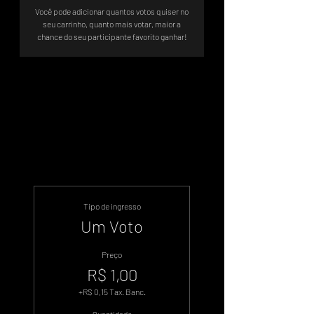
Você pode adicionar quantos votos quiser no
seu carrinho, quanto mais votar, maior a
chance do seu participante favorito ganhar!
Sistema de Votos .WIN
Tipo de ingresso
Um Voto
Preço
R$ 1,00
+R$ 0,15 Tax. Banc.