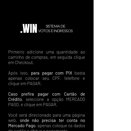
.WIN
SISTEMA DE
VOTOS E INGRESSOS
Primeiro adicione uma quantidade ao
carrinho de compras, em seguida clique
em Checkout.
Após isso,
para pagar com PIX
basta
apenas colocar seu CPF, telefone e
clique em PAGAR.
Caso prefira pagar com Cartão de
Crédito
, selecione a opção MERCADO
PAGO, e clique em PAGAR.
Você será direcionado para uma página
web,
onde não precisa ter conta no
Mercado Pago
, apenas coloque os dados
do cartão e efetue o pagamento.