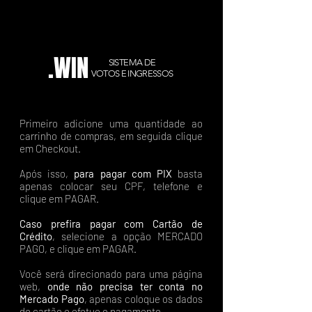
.WIN
SISTEMA DE
VOTOS E INGRESSOS
Primeiro adicione uma quantidade ao
carrinho de compras, em seguida clique
em Checkout.
Após isso,
para pagar com PIX
basta
apenas colocar seu CPF, telefone e
clique em PAGAR.
Caso prefira pagar com Cartão de
Crédito
, selecione a opção MERCADO
PAGO, e clique em PAGAR.
Você será direcionado para uma página
web,
onde não precisa ter conta no
Mercado Pago
, apenas coloque os dados
do cartão e efetue o pagamento.