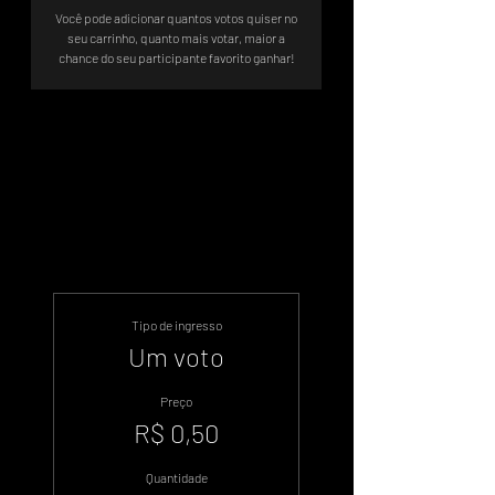
Você pode adicionar quantos votos quiser no
seu carrinho, quanto mais votar, maior a
chance do seu participante favorito ganhar!
A votação será até 22/03 as 23:59
@miiikaaella
Tipo de ingresso
Um voto
Preço
R$ 0,50
Quantidade