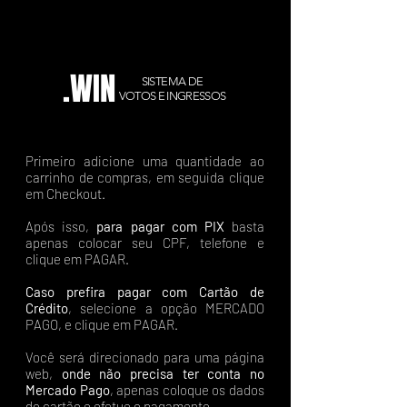
.WIN
SISTEMA DE
VOTOS E INGRESSOS
Primeiro adicione uma quantidade ao
carrinho de compras, em seguida clique
em Checkout.
Após isso,
para pagar com PIX
basta
apenas colocar seu CPF, telefone e
clique em PAGAR.
Caso prefira pagar com Cartão de
Crédito
, selecione a opção MERCADO
PAGO, e clique em PAGAR.
Você será direcionado para uma página
web,
onde não precisa ter conta no
Mercado Pago
, apenas coloque os dados
do cartão e efetue o pagamento.