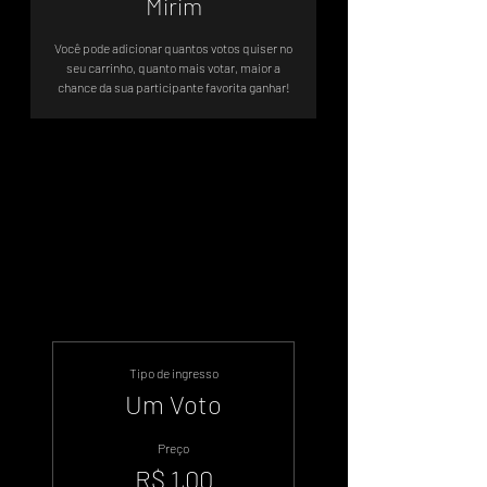
Mirim
Você pode adicionar quantos votos quiser no
seu carrinho, quanto mais votar, maior a
chance da sua participante favorita ganhar!
Votação Oficial - Sistema de Votos
.WIN
Tipo de ingresso
Um Voto
Preço
R$ 1,00