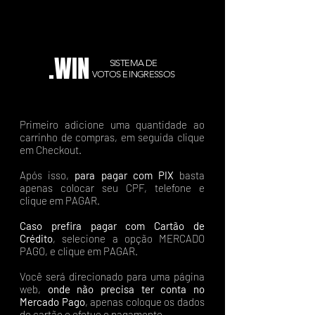
.WIN
SISTEMA DE
VOTOS E INGRESSOS
Primeiro adicione uma quantidade ao
carrinho de compras, em seguida clique
em Checkout.
Após isso,
para pagar com PIX
basta
apenas colocar seu CPF, telefone e
clique em PAGAR.
Caso prefira pagar com Cartão de
Crédito
, selecione a opção MERCADO
PAGO, e clique em PAGAR.
Você será direcionado para uma página
web,
onde não precisa ter conta no
Mercado Pago
, apenas coloque os dados
do cartão e efetue o pagamento.