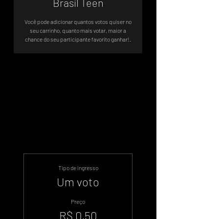
Brasil Teen
Você pode adicionar quantos votos quiser no
seu carrinho, quanto mais votar, maior a
chance do seu participante favorito ganhar!.
A votação será até 15/01 às 13:00
Brasília.
.
Tipo de ingresso
Um voto
Preço
R$ 0,50