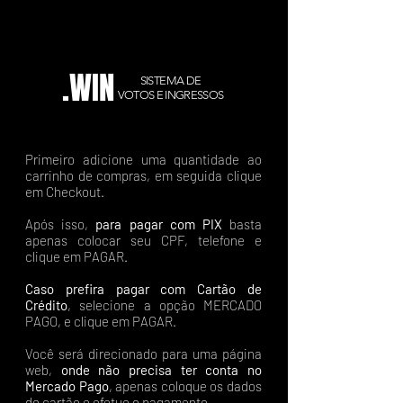
.WIN
SISTEMA DE
VOTOS E INGRESSOS
Primeiro adicione uma quantidade ao
carrinho de compras, em seguida clique
em Checkout.
Após isso,
para pagar com PIX
basta
apenas colocar seu CPF, telefone e
clique em PAGAR.
Caso prefira pagar com Cartão de
Crédito
, selecione a opção MERCADO
PAGO, e clique em PAGAR.
Você será direcionado para uma página
web,
onde não precisa ter conta no
Mercado Pago
, apenas coloque os dados
do cartão e efetue o pagamento.