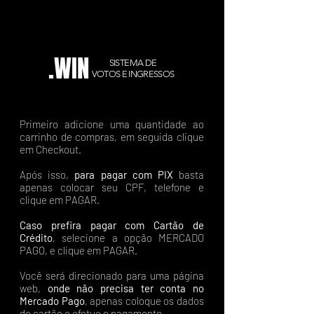
.WIN
SISTEMA DE
VOTOS E INGRESSOS
Primeiro adicione uma quantidade ao
carrinho de compras, em seguida clique
em Checkout.
Após isso,
para pagar com PIX
basta
apenas colocar seu CPF, telefone e
clique em PAGAR.
Caso prefira pagar com Cartão de
Crédito
, selecione a opção MERCADO
PAGO, e clique em PAGAR.
Você será direcionado para uma página
web,
onde não precisa ter conta no
Mercado Pago
, apenas coloque os dados
do cartão e efetue o pagamento.