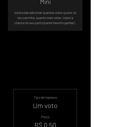
Mini
Você pode adicionar quantos votos quiser no
seu carrinho, quanto mais votar, maior a
chance do seu participante favorito ganhar!.
A votação será até 15/01 às 13:00
Brasília.
.
Tipo de ingresso
Um voto
Preço
R$ 0,50