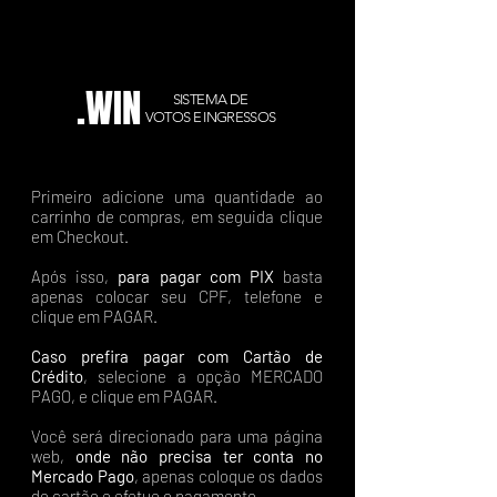
.WIN
SISTEMA DE
VOTOS E INGRESSOS
Primeiro adicione uma quantidade ao
carrinho de compras, em seguida clique
em Checkout.
Após isso,
para pagar com PIX
basta
apenas colocar seu CPF, telefone e
clique em PAGAR.
Caso prefira pagar com Cartão de
Crédito
, selecione a opção MERCADO
PAGO, e clique em PAGAR.
Você será direcionado para uma página
web,
onde não precisa ter conta no
Mercado Pago
, apenas coloque os dados
do cartão e efetue o pagamento.