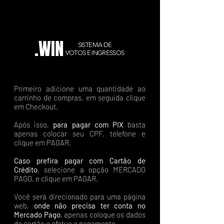
.WIN
SISTEMA DE
VOTOS E INGRESSOS
Primeiro adicione uma quantidade ao
carrinho de compras, em seguida clique
em Checkout.
Após isso,
para pagar com PIX
basta
apenas colocar seu CPF, telefone e
clique em PAGAR.
Caso prefira pagar com Cartão de
Crédito
, selecione a opção MERCADO
PAGO, e clique em PAGAR.
Você será direcionado para uma página
web,
onde não precisa ter conta no
Mercado Pago
, apenas coloque os dados
do cartão e efetue o pagamento.