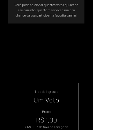
Você pode adicionar quantos votos quiser no
seu carrinho, quanto mais votar, maior a
chance da sua participante favorita ganhar!
Votação Oficial - Sistema de Votos
.WIN
Tipo de ingresso
Um Voto
Preço
R$ 1,00
+ R$ 0,03 de taxa de serviço de