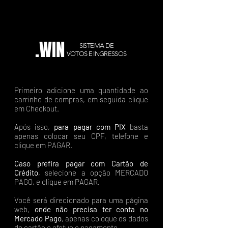
.WIN
SISTEMA DE
VOTOS E INGRESSOS
Primeiro adicione uma quantidade ao
carrinho de compras, em seguida clique
em Checkout.
Após isso,
para pagar com PIX
basta
apenas colocar seu CPF, telefone e
clique em PAGAR.
Caso prefira pagar com Cartão de
Crédito
, selecione a opção MERCADO
PAGO, e clique em PAGAR.
Você será direcionado para uma página
web,
onde não precisa ter conta no
Mercado Pago
, apenas coloque os dados
do cartão e efetue o pagamento.