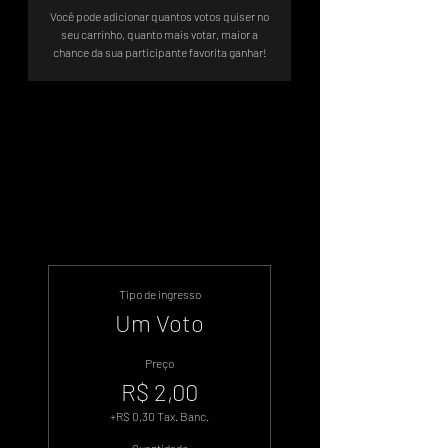
Você pode adicionar quantos votos quiser no
seu carrinho, quanto mais votar, maior a
chance da sua participante favorita ganhar!
Sistema de Votos .WIN
Tipo de ingresso
Um Voto
Preço
R$ 2,00
+R$ 0,30 Tax. Banc.