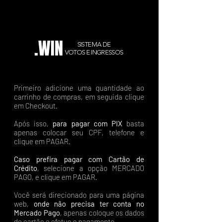
.WIN
SISTEMA DE
VOTOS E INGRESSOS
Primeiro adicione uma quantidade ao
carrinho de compras, em seguida clique
em Checkout.
Após isso,
para pagar com PIX
basta
apenas colocar seu CPF, telefone e
clique em PAGAR.
Caso prefira pagar com Cartão de
Crédito
, selecione a opção MERCADO
PAGO, e clique em PAGAR.
Você será direcionado para uma página
web,
onde não precisa ter conta no
Mercado Pago
, apenas coloque os dados
do cartão e efetue o pagamento.