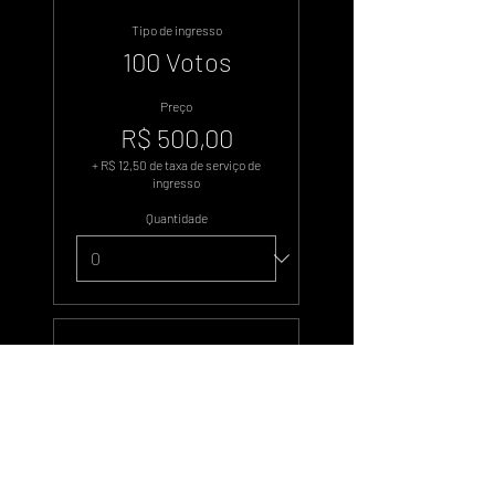
Tipo de ingresso
100 Votos
Preço
R$ 500,00
+ R$ 12,50 de taxa de serviço de
ingresso
Quantidade
Tipo de ingresso
500 Votos
Preço
R$ 2.500,00
+ R$ 62,50 de taxa de serviço de