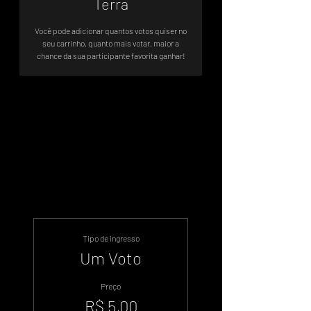
Terra
Você pode adicionar quantos votos quiser no
seu carrinho, quanto mais votar, maior a
chance da sua participante favorita ganhar!
Votação Oficial - Sistema de Votos
.WIN
Tipo de ingresso
Um Voto
Preço
R$ 5,00