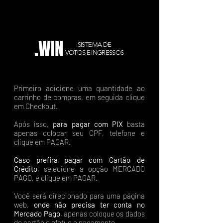
.WIN
SISTEMA DE
VOTOS E INGRESSOS
Primeiro adicione uma quantidade ao
carrinho de compras, em seguida clique
em Checkout.
Após isso,
para pagar com PIX
basta
apenas colocar seu CPF, telefone e
clique em PAGAR.
Caso prefira pagar com Cartão de
Crédito
, selecione a opção MERCADO
PAGO, e clique em PAGAR.
Você será direcionado para uma página
web,
onde não precisa ter conta no
Mercado Pago
, apenas coloque os dados
do cartão e efetue o pagamento.