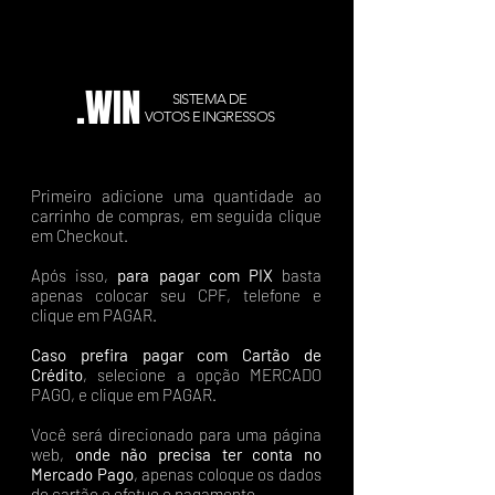
.WIN
SISTEMA DE
VOTOS E INGRESSOS
Primeiro adicione uma quantidade ao
carrinho de compras, em seguida clique
em Checkout.
Após isso,
para pagar com PIX
basta
apenas colocar seu CPF, telefone e
clique em PAGAR.
Caso prefira pagar com Cartão de
Crédito
, selecione a opção MERCADO
PAGO, e clique em PAGAR.
Você será direcionado para uma página
web,
onde não precisa ter conta no
Mercado Pago
, apenas coloque os dados
do cartão e efetue o pagamento.