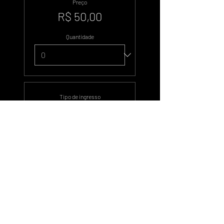
Preço
R$ 50,00
Quantidade
Tipo de ingresso
Duzentos Votos
Preço
R$ 100,00
Quantidade