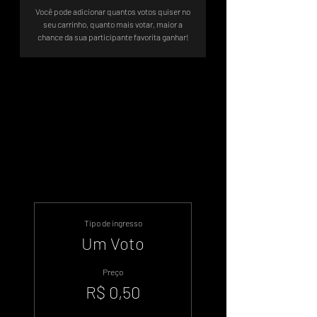
Você pode adicionar quantos votos quiser no
seu carrinho, quanto mais votar, maior a
chance da sua participante favorita ganhar!
Vote e ajude sua candidata a
chegar no TOP5
Tipo de ingresso
Um Voto
Preço
R$ 0,50