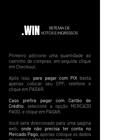
.WIN
SISTEMA DE
VOTOS E INGRESSOS
Primeiro adicione uma quantidade ao
carrinho de compras, em seguida clique
em Checkout.
Após isso,
para pagar com PIX
basta
apenas colocar seu CPF, telefone e
clique em PAGAR.
Caso prefira pagar com Cartão de
Crédito
, selecione a opção MERCADO
PAGO, e clique em PAGAR.
Você será direcionado para uma página
web,
onde não precisa ter conta no
Mercado Pago
, apenas coloque os dados
do cartão e efetue o pagamento.