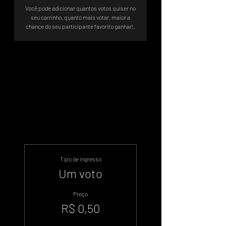
Você pode adicionar quantos votos quiser no
seu carrinho, quanto mais votar, maior a
chance do seu participante favorito ganhar!.
A votação será até 27/11 às 12:00
Brasília
.
Tipo de ingresso
Um voto
Preço
R$ 0,50