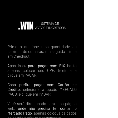
.WIN
SISTEMA DE
VOTOS E INGRESSOS
Primeiro adicione uma quantidade ao
carrinho de compras, em seguida clique
em Checkout.
Após isso,
para pagar com PIX
basta
apenas colocar seu CPF, telefone e
clique em PAGAR.
Caso prefira pagar com Cartão de
Crédito
, selecione a opção MERCADO
PAGO, e clique em PAGAR.
Você será direcionado para uma página
web,
onde não precisa ter conta no
Mercado Pago
, apenas coloque os dados
do cartão e efetue o pagamento.