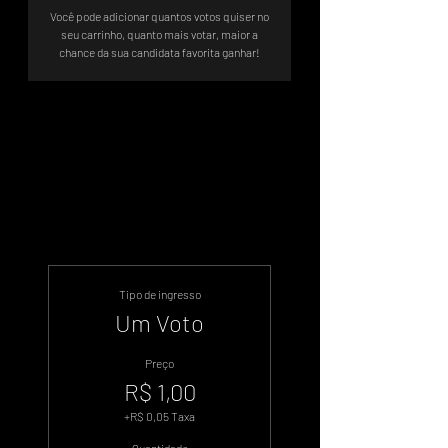
Você pode adicionar quantos votos quiser no
seu carrinho, quanto mais votar, maior a
chance da sua candidata favorita ganhar!
Sistema .WIN
Tipo de ingresso
Um Voto
Preço
R$ 1,00
+R$ 0,05 Taxa