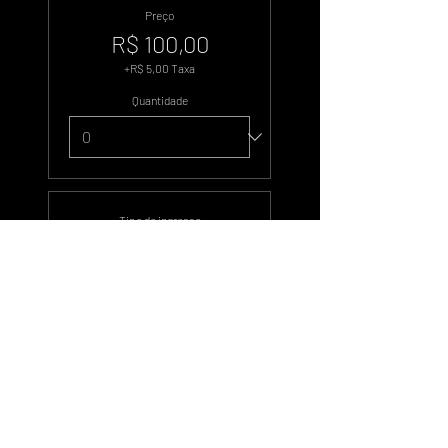
Preço
R$ 100,00
+R$ 5,00 Taxa
Quantidade
Tipo de ingresso
500 Votos
Preço
R$ 500,00
+R$ 25,00 Taxa
Quantidade