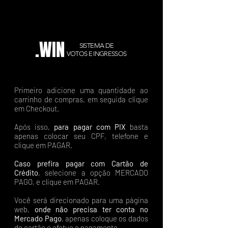
.WIN
SISTEMA DE
VOTOS E INGRESSOS
Primeiro adicione uma quantidade ao
carrinho de compras, em seguida clique
em Checkout.
Após isso,
para pagar com PIX
basta
apenas colocar seu CPF, telefone e
clique em PAGAR.
Caso prefira pagar com Cartão de
Crédito
, selecione a opção MERCADO
PAGO, e clique em PAGAR.
Você será direcionado para uma página
web,
onde não precisa ter conta no
Mercado Pago
, apenas coloque os dados
do cartão e efetue o pagamento.