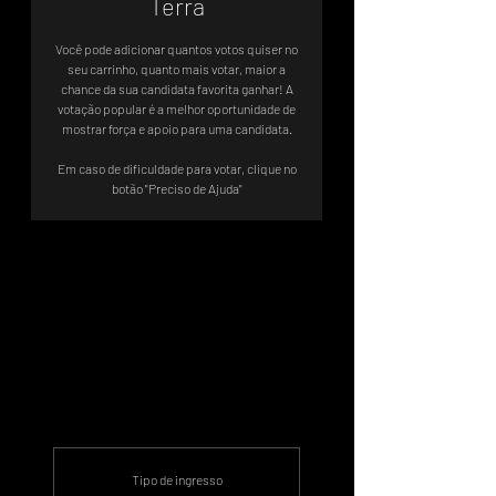
Terra
Você pode adicionar quantos votos quiser no
seu carrinho, quanto mais votar, maior a
chance da sua candidata favorita ganhar! A
votação popular é a melhor oportunidade de
mostrar força e apoio para uma candidata.
Em caso de dificuldade para votar, clique no
botão "Preciso de Ajuda"
Votação valendo vaga direta no
TO7
‎ Sistema de Votos .WIN
Tipo de ingresso