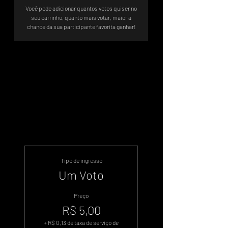
Você pode adicionar quantos votos quiser no
seu carrinho, quanto mais votar, maior a
chance da sua participante favorita ganhar!
Votação Oficial - Sistema de Votos
.WIN
Tipo de ingresso
Um Voto
Preço
R$ 5,00
+ R$ 0,13 de taxa de serviço de