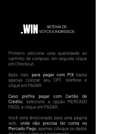
.WIN
SISTEMA DE
VOTOS E INGRESSOS
Primeiro adicione uma quantidade ao
carrinho de compras, em seguida clique
em Checkout.
Após isso,
para pagar com PIX
basta
apenas colocar seu CPF, telefone e
clique em PAGAR.
Caso prefira pagar com Cartão de
Crédito
, selecione a opção MERCADO
PAGO, e clique em PAGAR.
Você será direcionado para uma página
web,
onde não precisa ter conta no
Mercado Pago
, apenas coloque os dados
do cartão e efetue o pagamento.