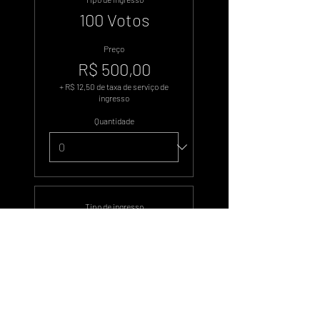
100 Votos
Preço
R$ 500,00
+ R$ 12,50 de taxa de serviço de
ingresso
Quantidade
Tipo de ingresso
500 Votos
Preço
R$ 2.500,00
+ R$ 62,50 de taxa de serviço de
ingresso