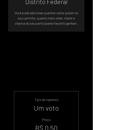
Distrito Federal
Você pode adicionar quantos votos quiser no
seu carrinho, quanto mais votar, maior a
chance do seu participante favorito ganhar!.
A votação será até 09/12 às 17:00
Brasília.
.
Tipo de ingresso
Um voto
Preço
R$ 0,50