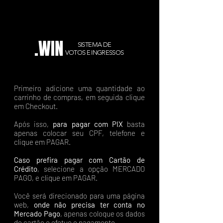
.WIN
SISTEMA DE
VOTOS E INGRESSOS
Primeiro adicione uma quantidade ao
carrinho de compras, em seguida clique
em Checkout.
Após isso,
para pagar com PIX
basta
apenas colocar seu CPF, telefone e
clique em PAGAR.
Caso prefira pagar com Cartão de
Crédito
, selecione a opção MERCADO
PAGO, e clique em PAGAR.
Você será direcionado para uma página
web,
onde não precisa ter conta no
Mercado Pago
, apenas coloque os dados
do cartão e efetue o pagamento.