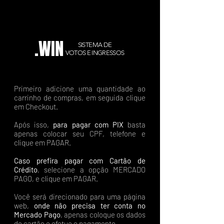
.WIN
SISTEMA DE
VOTOS E INGRESSOS
Primeiro adicione uma quantidade ao
carrinho de compras, em seguida clique
em Checkout.
Após isso,
para pagar com PIX
basta
apenas colocar seu CPF, telefone e
clique em PAGAR.
Caso prefira pagar com Cartão de
Crédito
, selecione a opção MERCADO
PAGO, e clique em PAGAR.
Você será direcionado para uma página
web,
onde não precisa ter conta no
Mercado Pago
, apenas coloque os dados
do cartão e efetue o pagamento.