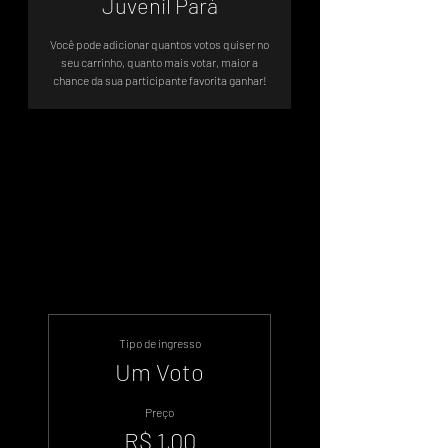
Juvenil Pará
Você pode adicionar quantos votos quiser no
seu carrinho, quanto mais votar, maior a
chance da sua participante favorita ganhar!
Votação Oficial - Sistema de Votos
.WIN
Tipo de ingresso
Um Voto
Preço
R$ 1,00