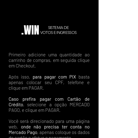
.WIN
SISTEMA DE
VOTOS E INGRESSOS
Primeiro adicione uma quantidade ao
carrinho de compras, em seguida clique
em Checkout.
Após isso,
para pagar com PIX
basta
apenas colocar seu CPF, telefone e
clique em PAGAR.
Caso prefira pagar com Cartão de
Crédito
, selecione a opção MERCADO
PAGO, e clique em PAGAR.
Você será direcionado para uma página
web,
onde não precisa ter conta no
Mercado Pago
, apenas coloque os dados
do cartão e efetue o pagamento.