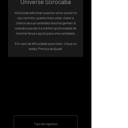
Universe Sorocaba
Você pode adicionar quantos votos quiser no
seu carrinho, quanto mais votar, maior a
chance da sua candidata favorita ganhar! A
votação popular é a melhor oportunidade de
mostrar força e apoio para uma candidata.
Em caso de dificuldade para votar, clique no
botão "Preciso de Ajuda"
Votação valendo vaga direta no
TO6
‎ Sistema de Votos .WIN
Tipo de ingresso