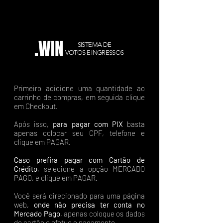
.WIN
SISTEMA DE
VOTOS E INGRESSOS
Primeiro adicione uma quantidade ao
carrinho de compras, em seguida clique
em Checkout.
Após isso,
para pagar com PIX
basta
apenas colocar seu CPF, telefone e
clique em PAGAR.
Caso prefira pagar com Cartão de
Crédito
, selecione a opção MERCADO
PAGO, e clique em PAGAR.
Você será direcionado para uma página
web,
onde não precisa ter conta no
Mercado Pago
, apenas coloque os dados
do cartão e efetue o pagamento.