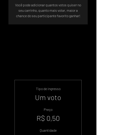
Você pode adicionar quantos votos quiser no
seu carrinho, quanto mais votar, maior a
chance do seu participante favorito ganhar!
A votação será até 22/03 as 23:59
@pietra14.04
Tipo de ingresso
Um voto
Preço
R$ 0,50
Quantidade