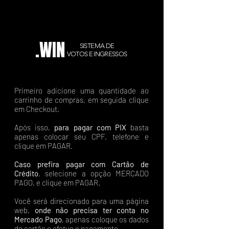
.WIN
SISTEMA DE
VOTOS E INGRESSOS
Primeiro adicione uma quantidade ao
carrinho de compras, em seguida clique
em Checkout.
Após isso,
para pagar com PIX
basta
apenas colocar seu CPF, telefone e
clique em PAGAR.
Caso prefira pagar com Cartão de
Crédito
, selecione a opção MERCADO
PAGO, e clique em PAGAR.
Você será direcionado para uma página
web,
onde não precisa ter conta no
Mercado Pago
, apenas coloque os dados
do cartão e efetue o pagamento.