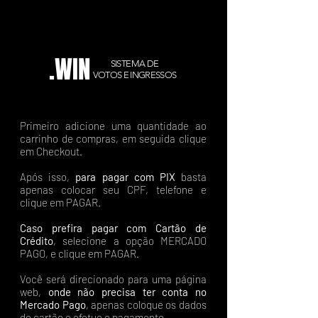
.WIN
SISTEMA DE
VOTOS E INGRESSOS
Primeiro adicione uma quantidade ao
carrinho de compras, em seguida clique
em Checkout.
Após isso,
para pagar com PIX
basta
apenas colocar seu CPF, telefone e
clique em PAGAR.
Caso prefira pagar com Cartão de
Crédito
, selecione a opção MERCADO
PAGO, e clique em PAGAR.
Você será direcionado para uma página
web,
onde não precisa ter conta no
Mercado Pago
, apenas coloque os dados
do cartão e efetue o pagamento.