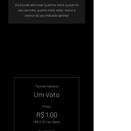
Você pode adicionar quantos votos quiser no
seu carrinho, quanto mais votar, maior a
chance do seu indicado ganhar!
Sistema de Votos .WIN
Tipo de ingresso
Um Voto
Preço
R$ 1,00
+R$ 0,15 Tax. Banc.