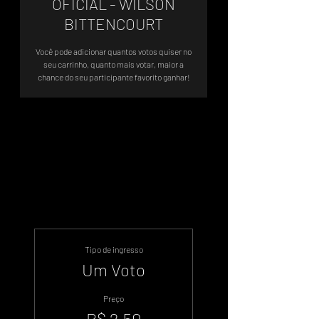
OFICIAL - WILSON
BITTENCOURT
Você pode adicionar quantos votos quiser no
seu carrinho, quanto mais votar, maior a
chance do seu participante favorito ganhar!
Sistema de Votos .WIN
Tipo de ingresso
Um Voto
Preço
R$ 2,50