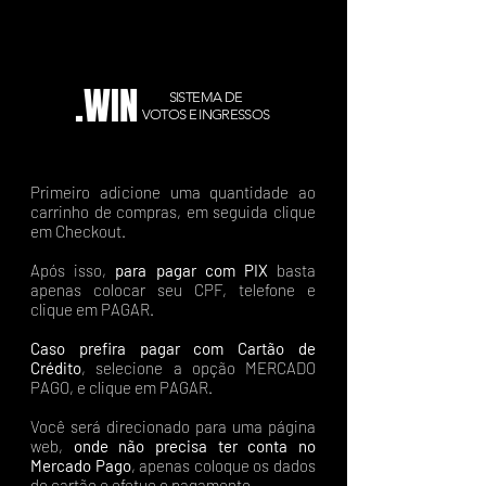
.WIN
SISTEMA DE
VOTOS E INGRESSOS
Primeiro adicione uma quantidade ao
carrinho de compras, em seguida clique
em Checkout.
Após isso,
para pagar com PIX
basta
apenas colocar seu CPF, telefone e
clique em PAGAR.
Caso prefira pagar com Cartão de
Crédito
, selecione a opção MERCADO
PAGO, e clique em PAGAR.
Você será direcionado para uma página
web,
onde não precisa ter conta no
Mercado Pago
, apenas coloque os dados
do cartão e efetue o pagamento.