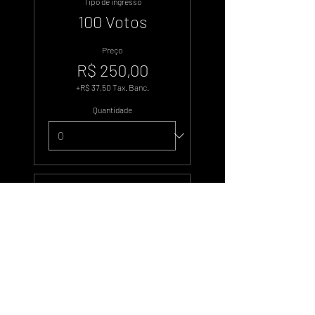
Tipo de ingresso
100 Votos
Preço
R$ 250,00
+R$ 37,50 Tax. Banc.
Quantidade
Tipo de ingresso
500 Votos
Preço
R$ 1.250,00
+R$ 187,50 Tax. Banc.
Quantidade