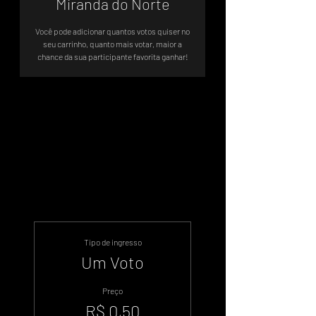
Miranda do Norte
Você pode adicionar quantos votos quiser no
seu carrinho, quanto mais votar, maior a
chance da sua participante favorita ganhar!
A votação será até 12 de Julho de
2024
Tipo de ingresso
Um Voto
Preço
R$ 0,50