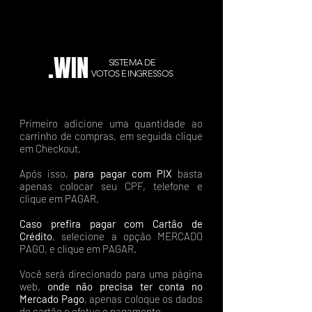
.WIN
SISTEMA DE
VOTOS E INGRESSOS
Primeiro adicione uma quantidade ao
carrinho de compras, em seguida clique
em Checkout.
Após isso,
para pagar com PIX
basta
apenas colocar seu CPF, telefone e
clique em PAGAR.
Caso prefira pagar com Cartão de
Crédito
, selecione a opção MERCADO
PAGO, e clique em PAGAR.
Você será direcionado para uma página
web,
onde não precisa ter conta no
Mercado Pago
, apenas coloque os dados
do cartão e efetue o pagamento.