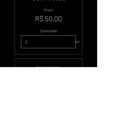
Preço
R$ 50,00
Quantidade
Tipo de ingresso
Duzentos Votos
Preço
R$ 100,00
Quantidade