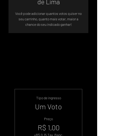
de Lima
Você pode adicionar quantos votos quiser no
seu carrinho, quanto mais votar, maior a
chance do seu indicado ganhar!
Sistema de Votos .WIN
Tipo de ingresso
Um Voto
Preço
R$ 1,00
+R$ 0,15 Tax. Banc.