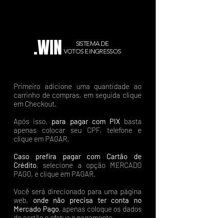
.WIN
SISTEMA DE
VOTOS E INGRESSOS
Primeiro adicione uma quantidade ao
carrinho de compras, em seguida clique
em Checkout.
Após isso,
para pagar com PIX
basta
apenas colocar seu CPF, telefone e
clique em PAGAR.
Caso prefira pagar com Cartão de
Crédito
, selecione a opção MERCADO
PAGO, e clique em PAGAR.
Você será direcionado para uma página
web,
onde não precisa ter conta no
Mercado Pago
, apenas coloque os dados
do cartão e efetue o pagamento.