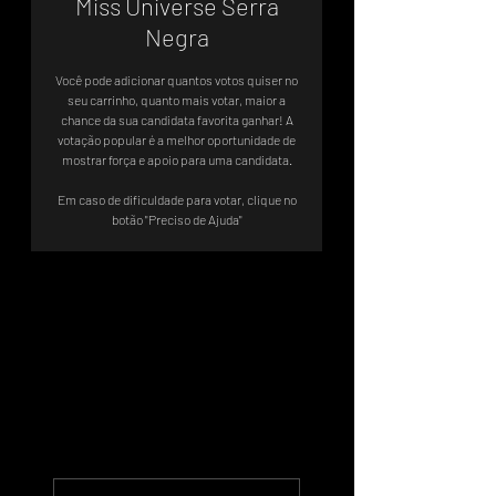
Miss Universe Serra
Negra
Você pode adicionar quantos votos quiser no
seu carrinho, quanto mais votar, maior a
chance da sua candidata favorita ganhar! A
votação popular é a melhor oportunidade de
mostrar força e apoio para uma candidata.
Em caso de dificuldade para votar, clique no
botão "Preciso de Ajuda"
Votação valendo vaga direta no
TO6
‎ Sistema de Votos .WIN