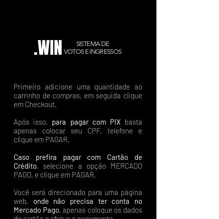
.WIN
SISTEMA DE
VOTOS E INGRESSOS
Primeiro adicione uma quantidade ao
carrinho de compras, em seguida clique
em Checkout.
Após isso,
para pagar com PIX
basta
apenas colocar seu CPF, telefone e
clique em PAGAR.
Caso prefira pagar com Cartão de
Crédito
, selecione a opção MERCADO
PAGO, e clique em PAGAR.
Você será direcionado para uma página
web,
onde não precisa ter conta no
Mercado Pago
, apenas coloque os dados
do cartão e efetue o pagamento.