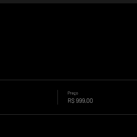
Horário a ser determinado
Local a ser determinado
Preço
R$ 999,00