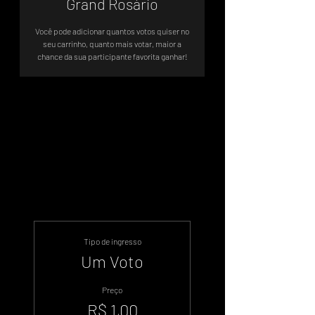
Grand Rosário
Você pode adicionar quantos votos quiser no
seu carrinho, quanto mais votar, maior a
chance da sua participante favorita ganhar!
Votação Oficial - Sistema de Votos
.WIN
Tipo de ingresso
Um Voto
Preço
R$ 1,00