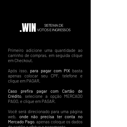
.WIN
SISTEMA DE
VOTOS E INGRESSOS
Primeiro adicione uma quantidade ao
carrinho de compras, em seguida clique
em Checkout.
Após isso,
para pagar com PIX
basta
apenas colocar seu CPF, telefone e
clique em PAGAR.
Caso prefira pagar com Cartão de
Crédito
, selecione a opção MERCADO
PAGO, e clique em PAGAR.
Você será direcionado para uma página
web,
onde não precisa ter conta no
Mercado Pago
, apenas coloque os dados
do cartão e efetue o pagamento.