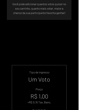
Você pode adicionar quantos votos quiser no
seu carrinho, quanto mais votar, maior a
chance da sua participante favorita ganhar!
Sistema de Votos .WIN
Tipo de ingresso
Um Voto
Preço
R$ 1,00
+R$ 0,15 Tax. Banc.