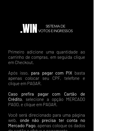
.WIN
SISTEMA DE
VOTOS E INGRESSOS
Primeiro adicione uma quantidade ao
carrinho de compras, em seguida clique
em Checkout.
Após isso,
para pagar com PIX
basta
apenas colocar seu CPF, telefone e
clique em PAGAR.
Caso prefira pagar com Cartão de
Crédito
, selecione a opção MERCADO
PAGO, e clique em PAGAR.
Você será direcionado para uma página
web,
onde não precisa ter conta no
Mercado Pago
, apenas coloque os dados
do cartão e efetue o pagamento.