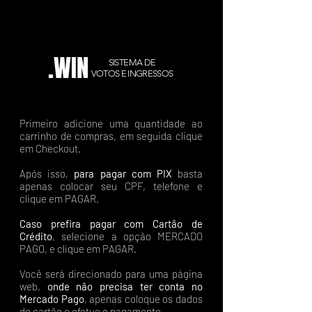
.WIN
SISTEMA DE
VOTOS E INGRESSOS
Primeiro adicione uma quantidade ao
carrinho de compras, em seguida clique
em Checkout.
Após isso,
para pagar com PIX
basta
apenas colocar seu CPF, telefone e
clique em PAGAR.
Caso prefira pagar com Cartão de
Crédito
, selecione a opção MERCADO
PAGO, e clique em PAGAR.
Você será direcionado para uma página
web,
onde não precisa ter conta no
Mercado Pago
, apenas coloque os dados
do cartão e efetue o pagamento.