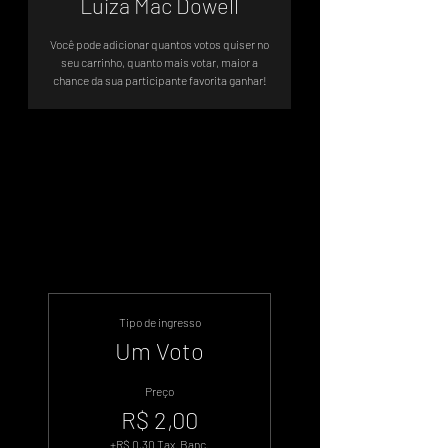
Luiza Mac Dowell
Você pode adicionar quantos votos quiser no
seu carrinho, quanto mais votar, maior a
chance da sua participante favorita ganhar!
Sistema de Votos .WIN
Tipo de ingresso
Um Voto
Preço
R$ 2,00
+R$ 0,30 Tax. Banc.