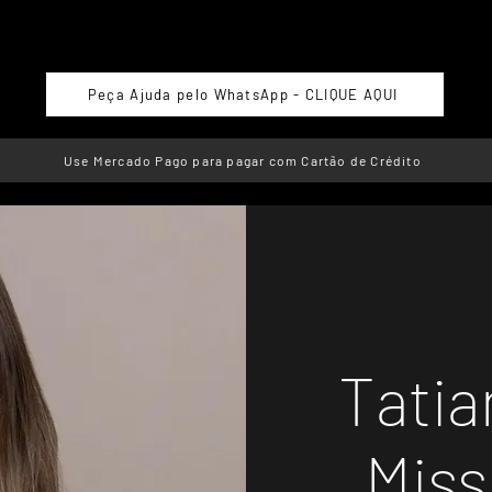
Peça Ajuda pelo WhatsApp - CLIQUE AQUI
Use Mercado Pago para pagar com Cartão de Crédito
Tatia
Miss