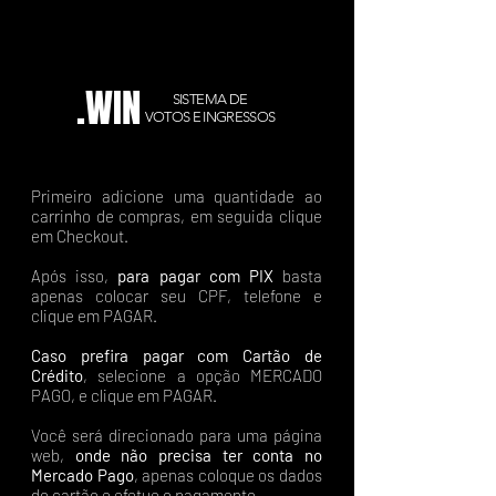
.WIN
SISTEMA DE
VOTOS E INGRESSOS
Primeiro adicione uma quantidade ao
carrinho de compras, em seguida clique
em Checkout.
Após isso,
para pagar com PIX
basta
apenas colocar seu CPF, telefone e
clique em PAGAR.
Caso prefira pagar com Cartão de
Crédito
, selecione a opção MERCADO
PAGO, e clique em PAGAR.
Você será direcionado para uma página
web,
onde não precisa ter conta no
Mercado Pago
, apenas coloque os dados
do cartão e efetue o pagamento.