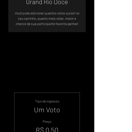
Grand Rio Doce
Você pode adicionar quantos votos quiser no
seu carrinho, quanto mais votar, maior a
chance da sua participante favorita ganhar!
A votação será até 13 de Julho de
2024
Tipo de ingresso
Um Voto
Preço
R$ 0,50