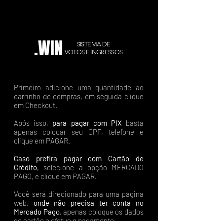
.WIN
SISTEMA DE
VOTOS E INGRESSOS
Primeiro adicione uma quantidade ao
carrinho de compras, em seguida clique
em Checkout.
Após isso,
para pagar com PIX
basta
apenas colocar seu CPF, telefone e
clique em PAGAR.
Caso prefira pagar com Cartão de
Crédito
, selecione a opção MERCADO
PAGO, e clique em PAGAR.
Você será direcionado para uma página
web,
onde não precisa ter conta no
Mercado Pago
, apenas coloque os dados
do cartão e efetue o pagamento.