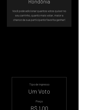
Rondônia
Você pode adicionar quantos votos quiser no
seu carrinho, quanto mais votar, maior a
chance da sua participante favorita ganhar!
Votação Oficial - Sistema de Votos
.WIN
Tipo de ingresso
Um Voto
Preço
R$ 1,00