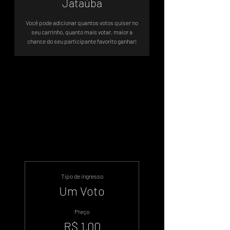
Jataúba
Você pode adicionar quantos votos quiser no
seu carrinho, quanto mais votar, maior a
chance do seu participante favorito ganhar!
Votação Oficial - Sistema de Votos
.WIN
Tipo de ingresso
Um Voto
Preço
R$ 1,00