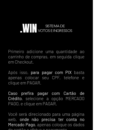
.WIN
SISTEMA DE
VOTOS E INGRESSOS
Primeiro adicione uma quantidade ao
carrinho de compras, em seguida clique
em Checkout.
Após isso,
para pagar com PIX
basta
apenas colocar seu CPF, telefone e
clique em PAGAR.
Caso prefira pagar com Cartão de
Crédito
, selecione a opção MERCADO
PAGO, e clique em PAGAR.
Você será direcionado para uma página
web,
onde não precisa ter conta no
Mercado Pago
, apenas coloque os dados
do cartão e efetue o pagamento.