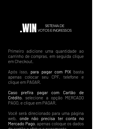
.WIN
SISTEMA DE
VOTOS E INGRESSOS
Primeiro adicione uma quantidade ao
carrinho de compras, em seguida clique
em Checkout.
Após isso,
para pagar com PIX
basta
apenas colocar seu CPF, telefone e
clique em PAGAR.
Caso prefira pagar com Cartão de
Crédito
, selecione a opção MERCADO
PAGO, e clique em PAGAR.
Você será direcionado para uma página
web,
onde não precisa ter conta no
Mercado Pago
, apenas coloque os dados
do cartão e efetue o pagamento.