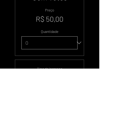
Preço
R$ 50,00
Quantidade
Tipo de ingresso
Duzentos Votos
Preço
R$ 100,00
Quantidade