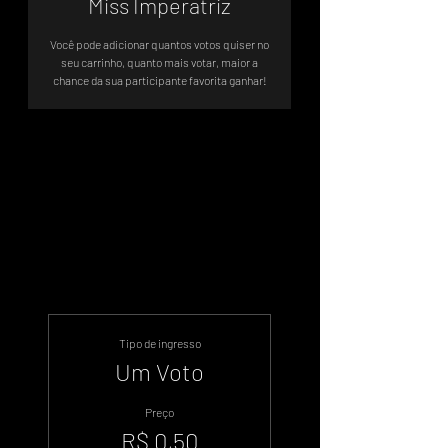
Miss Imperatriz
Você pode adicionar quantos votos quiser no
seu carrinho, quanto mais votar, maior a
chance da sua participante favorita ganhar!
A votação será até 12 de Julho de
2024
Tipo de ingresso
Um Voto
Preço
R$ 0,50