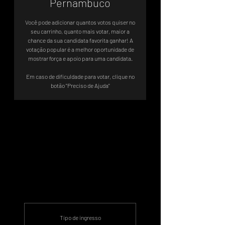
Pernambuco
Você pode adicionar quantos votos quiser no
seu carrinho, quanto mais votar, maior a
chance da sua candidata favorita ganhar! A
votação popular é a melhor oportunidade de
mostrar força e apoio para uma candidata.
Em caso de dificuldade para votar, clique no
botão "Preciso de Ajuda"
Votação valendo vaga direta no
TO6
‎ Sistema de Votos .WIN
Tipo de ingresso