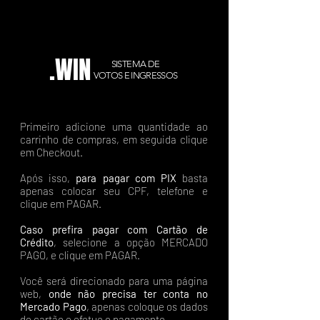
.WIN
SISTEMA DE
VOTOS E INGRESSOS
Primeiro adicione uma quantidade ao
carrinho de compras, em seguida clique
em Checkout.
Após isso,
para pagar com PIX
basta
apenas colocar seu CPF, telefone e
clique em PAGAR.
Caso prefira pagar com Cartão de
Crédito
, selecione a opção MERCADO
PAGO, e clique em PAGAR.
Você será direcionado para uma página
web,
onde não precisa ter conta no
Mercado Pago
, apenas coloque os dados
do cartão e efetue o pagamento.