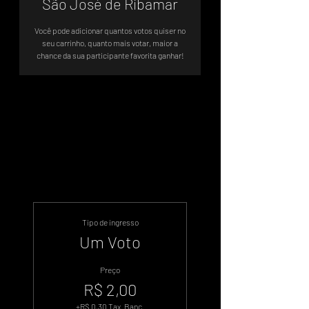
São José de Ribamar
Você pode adicionar quantos votos quiser no
seu carrinho, quanto mais votar, maior a
chance da sua participante favorita ganhar!
Sistema de Votos .WIN
Tipo de ingresso
Um Voto
Preço
R$ 2,00
+R$ 0,30 Tax. Banc.