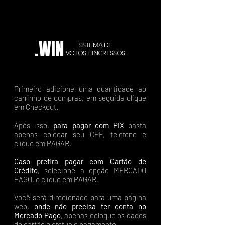
.WIN
SISTEMA DE
VOTOS E INGRESSOS
Primeiro adicione uma quantidade ao
carrinho de compras, em seguida clique
em Checkout.
Após isso,
para pagar com PIX
basta
apenas colocar seu CPF, telefone e
clique em PAGAR.
Caso prefira pagar com Cartão de
Crédito
, selecione a opção MERCADO
PAGO, e clique em PAGAR.
Você será direcionado para uma página
web,
onde não precisa ter conta no
Mercado Pago
, apenas coloque os dados
do cartão e efetue o pagamento.