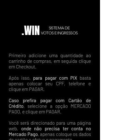
.WIN
SISTEMA DE
VOTOS E INGRESSOS
Primeiro adicione uma quantidade ao
carrinho de compras, em seguida clique
em Checkout.
Após isso,
para pagar com PIX
basta
apenas colocar seu CPF, telefone e
clique em PAGAR.
Caso prefira pagar com Cartão de
Crédito
, selecione a opção MERCADO
PAGO, e clique em PAGAR.
Você será direcionado para uma página
web,
onde não precisa ter conta no
Mercado Pago
, apenas coloque os dados
do cartão e efetue o pagamento.