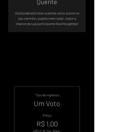
Quente
Você pode adicionar quantos votos quiser no
seu carrinho, quanto mais votar, maior a
chance da sua participante favorita ganhar!
Sistema de Votos .WIN
Tipo de ingresso
Um Voto
Preço
R$ 1,00
+R$ 0,15 Tax. Banc.